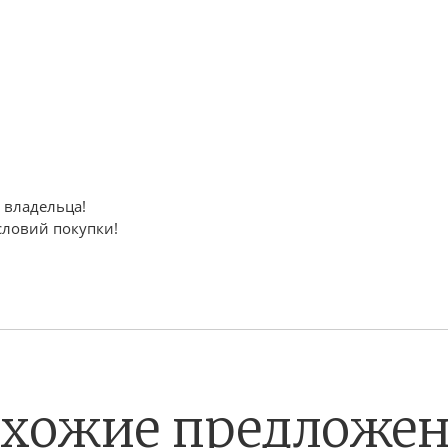
ты:
 владельца!
словий покупки!
хожие предложе