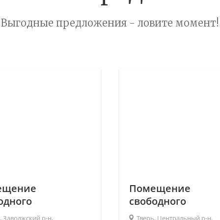
Выгодные предложения - ловите момент!
ещение
Помещение
одного
свободного
чения, 65 кв.м.,
назначения, 153 к
, Заволжский р-н,
Тверь, Центральный р-н,