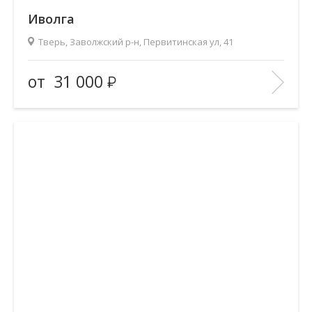
Иволга
Тверь, Заволжский р-н, Первитинская ул, 41
Предложений
1
от
31 000
2
Общая площадь
39 м