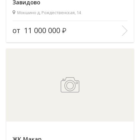
Завидово
Мокшино д, Рождественская, 14
Предложений
1
от
11 000 000
2
Общая площадь
69 м
ЖК Макар