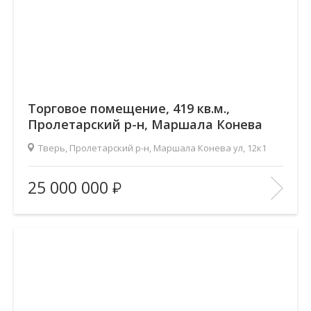
Торговое помещение, 419 кв.м.,
Пролетарский р-н, Маршала Конева
ул, 12к1
Тверь, Пролетарский р-н, Маршала Конева ул, 12к1
Площадь
(общ. /жил. /кухня), м2:
419/—/—
25 000 000
Количество комнат:
—
Этаж:
3/3
В ИЗБРАННОЕ