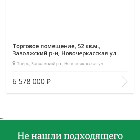
Торговое помещение, 52 кв.м.,
Заволжский р-н, Новочеркасская ул
Тверь, Заволжский р-н, Новочеркасская ул
Площадь
(общ. /жил. /кухня), м2:
52/—/—
6 578 000
Количество комнат:
—
Этаж:
1/17
В ИЗБРАННОЕ
...
Не нашли подходящего