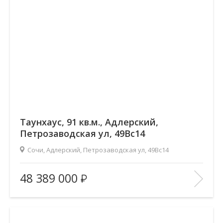
Таунхаус, 91 кв.м., Адлерский,
Петрозаводская ул, 49Вс14
Сочи, Адлерский, Петрозаводская ул, 49Вс14
Площадь
(общ. /жил. /кухня), м2:
91.3/42/33
48 389 000
Количество комнат:
—
Этаж:
—/2
В ИЗБРАННОЕ