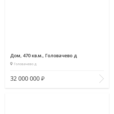
Дом, 470 кв.м., Головачево д
Головачево д
Площадь
(общ. /жил. /кухня), м2:
470/300/25
32 000 000
Количество комнат:
—
Этаж:
—/3
В ИЗБРАННОЕ