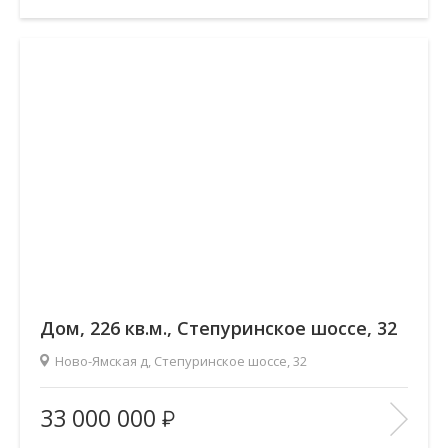
Этаж:
—/2
В ИЗБРАННОЕ
Дом, 226 кв.м., Степуринское шоссе, 32
Ново-Ямская д, Степуринское шоссе, 32
Площадь
(общ. /жил. /кухня), м2:
226/160/40
33 000 000
Количество комнат:
—