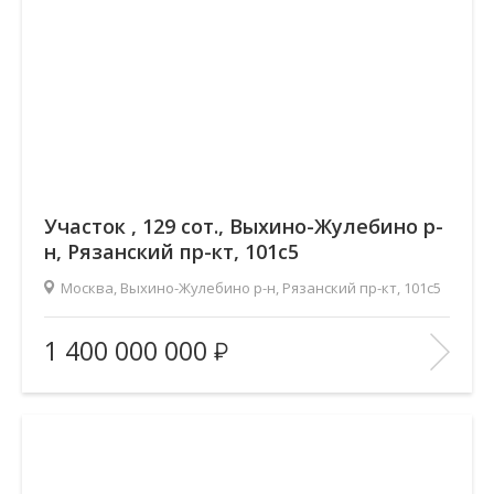
Участок , 129 сот., Выхино-Жулебино р-
н, Рязанский пр-кт, 101с5
Москва, Выхино-Жулебино р-н, Рязанский пр-кт, 101с5
Площадь
(общ. /жил. /кухня), м2:
—/—/—
1 400 000 000
Количество комнат:
—
Этаж:
—/—
В ИЗБРАННОЕ