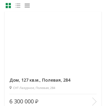
Дом, 127 кв.м., Полевая, 284
СНТ Лазурное, Полевая, 284
Площадь
(общ. /жил. /кухня), м2:
127.2/63/15.5
6 300 000
Количество комнат:
—