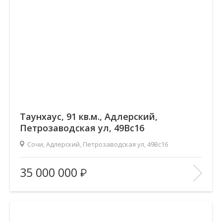
Таунхаус, 91 кв.м., Адлерский,
Петрозаводская ул, 49Вс16
Сочи, Адлерский, Петрозаводская ул, 49Вс16
Площадь
(общ. /жил. /кухня), м2:
91.7/42/33
35 000 000
Количество комнат:
—
Этаж:
—/2
В ИЗБРАННОЕ