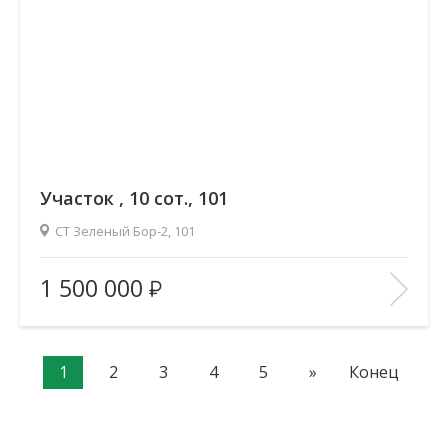
Участок , 10 сот., 101
СТ Зеленый Бор-2, 101
Площадь
(общ. /жил. /кухня), м2:
—/—/—
1 500 000
Количество комнат:
—
Этаж:
—/—
В ИЗБРАННОЕ
1
2
3
4
5
»
Конец