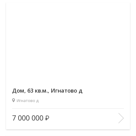
В ИЗБРАННОЕ
Дом, 63 кв.м., Игнатово д
Игнатово д
Площадь
(общ. /жил. /кухня), м2:
63/36/15
7 000 000
Количество комнат:
—
Этаж:
—/1