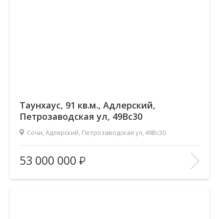
Таунхаус, 91 кв.м., Адлерский,
Петрозаводская ул, 49Вс30
Сочи, Адлерский, Петрозаводская ул, 49Вс30
Площадь
(общ. /жил. /кухня), м2:
91.9/42/33
53 000 000
Количество комнат:
—
Этаж:
—/2
В ИЗБРАННОЕ