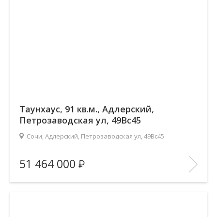
Таунхаус, 91 кв.м., Адлерский,
Петрозаводская ул, 49Вс45
Сочи, Адлерский, Петрозаводская ул, 49Вс45
Площадь
(общ. /жил. /кухня), м2:
91.9/42/33
51 464 000
Количество комнат:
—
Этаж:
—/2
В ИЗБРАННОЕ