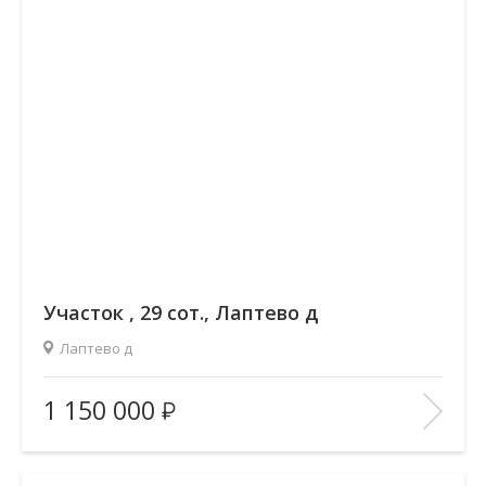
В ИЗБРАННОЕ
Участок , 29 сот., Лаптево д
Лаптево д
Площадь
(общ. /жил. /кухня), м2:
—/—/—
1 150 000
Количество комнат:
—
Этаж:
—/—
В ИЗБРАННОЕ