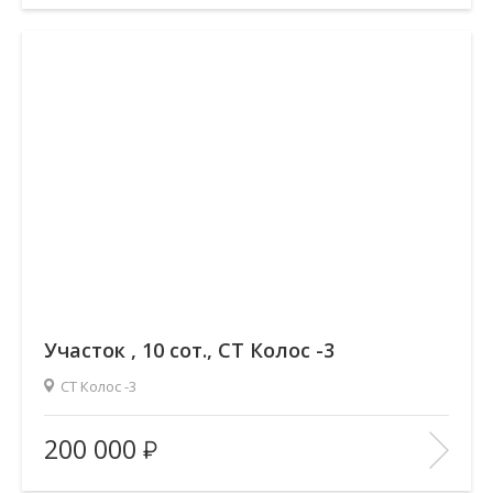
Этаж:
—/2
В ИЗБРАННОЕ
Участок , 10 сот., СТ Колос -3
СТ Колос -3
Площадь
(общ. /жил. /кухня), м2:
—/—/—
200 000
Количество комнат:
—
Этаж:
—/—