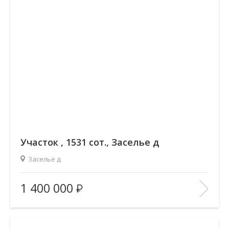
Участок , 1531 сот., Заселье д
Заселье д
Площадь
(общ. /жил. /кухня), м2:
—/—/—
1 400 000
Количество комнат:
—
Этаж:
—/—
В ИЗБРАННОЕ