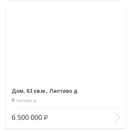
В ИЗБРАННОЕ
Дом, 63 кв.м., Лаптево д
Лаптево д
Площадь
(общ. /жил. /кухня), м2:
63/35.2/15
6 500 000
Количество комнат:
—
Этаж:
—/1