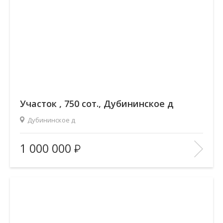
Участок , 750 сот., Дубининское д
Дубининское д
Площадь
(общ. /жил. /кухня), м2:
—/—/—
1 000 000
Количество комнат:
—
Этаж:
—/—
В ИЗБРАННОЕ