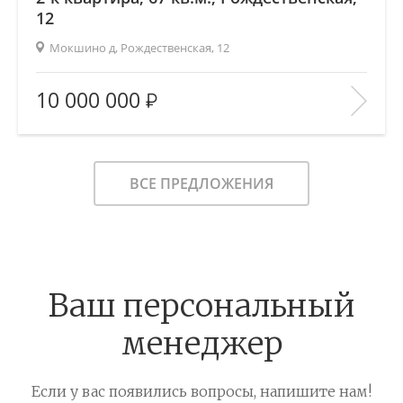
12
Мокшино д, Рождественская, 12
2
Площадь (общ/жил/кух), м
:
67.6/35/11
10 000 000
Количество комнат:
2
Этаж:
5/7
В ИЗБРАННОЕ
ВСЕ ПРЕДЛОЖЕНИЯ
Ваш персональный
менеджер
Если у вас появились вопросы, напишите нам!