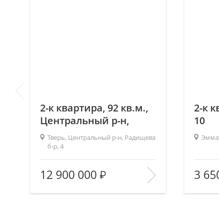
2-к квартира, 92 кв.м.,
2-к к
Центральный р-н,
10
Радищева б-р, 4
Тверь, Центральный р-н, Радищева
Эммау
б-р, 4
Площадь (общ/жил/
92.5/28.3/45.2
Площадь
12 900 000
3 65
2
кух), м
:
Количес
Количество комнат:
2
Этаж:
Этаж:
5/6
В И
В ИЗБРАННОЕ