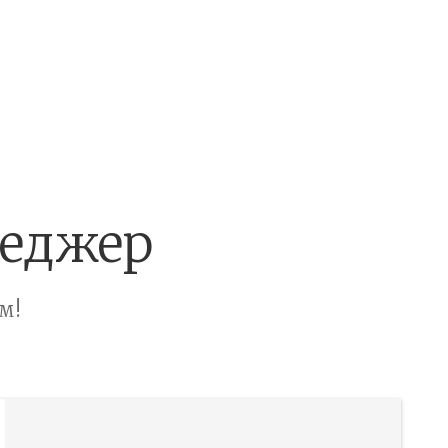
неджер
м!