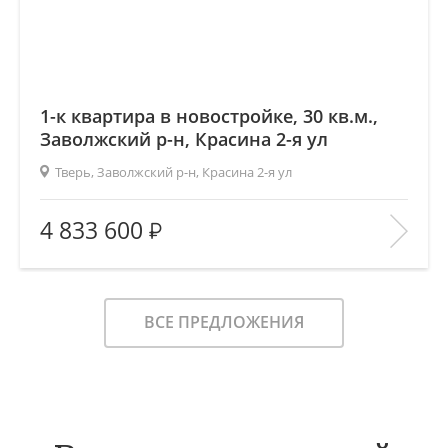
1-к квартира в новостройке, 30 кв.м.,
Заволжский р-н, Красина 2-я ул
Тверь, Заволжский р-н, Красина 2-я ул
2
Площадь (общ/жил/кух), м
:
30.4/17/4.5
4 833 600
Количество комнат:
1
Этаж:
3/9
В ИЗБРАННОЕ
ВСЕ ПРЕДЛОЖЕНИЯ