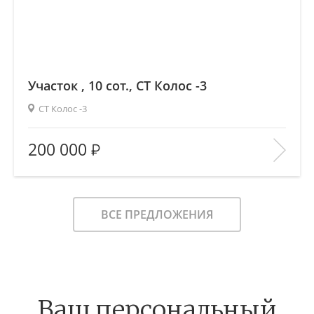
Участок , 10 сот., СТ Колос -3
СТ Колос -3
2
Площадь (общ/жил/кух), м
:
—/—/—
200 000
Количество комнат:
—
Этаж:
—/—
В ИЗБРАННОЕ
ВСЕ ПРЕДЛОЖЕНИЯ
Ваш персональный