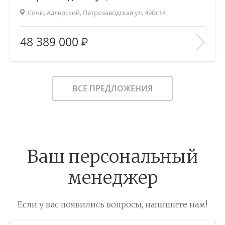
Сочи, Адлерский, Петрозаводская ул, 49Вс14
2
Площадь (общ/жил/кух), м
:
91.3/42/33
48 389 000
Количество комнат:
—
Этаж:
—/2
В ИЗБРАННОЕ
ВСЕ ПРЕДЛОЖЕНИЯ
Ваш персональный
менеджер
Если у вас появились вопросы, напишите нам!