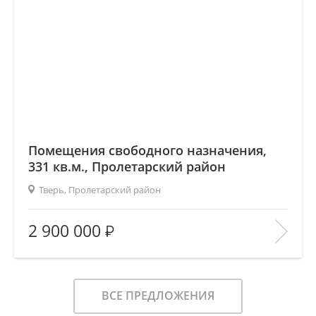
Помещения свободного назначения,
331 кв.м., Пролетарский район
Тверь, Пролетарский район
2
Площадь (общ/жил/кух), м
:
331/—/—
2 900 000
Количество комнат:
—
Этаж:
—/—
В ИЗБРАННОЕ
ВСЕ ПРЕДЛОЖЕНИЯ