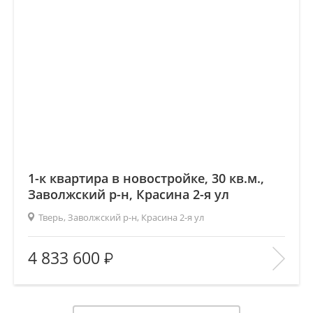
1-к квартира в новостройке, 30 кв.м.,
Заволжский р-н, Красина 2-я ул
Тверь, Заволжский р-н, Красина 2-я ул
2
Площадь (общ/жил/кух), м
:
30.4/17/4.5
4 833 600
Количество комнат:
1
Этаж:
3/9
В ИЗБРАННОЕ