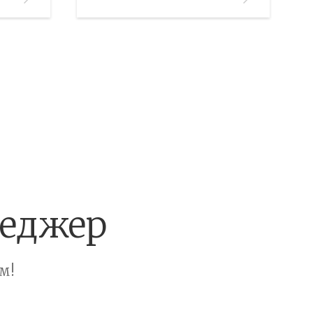
—/—
Этаж:
—/—
В ИЗБРАННОЕ
неджер
м!