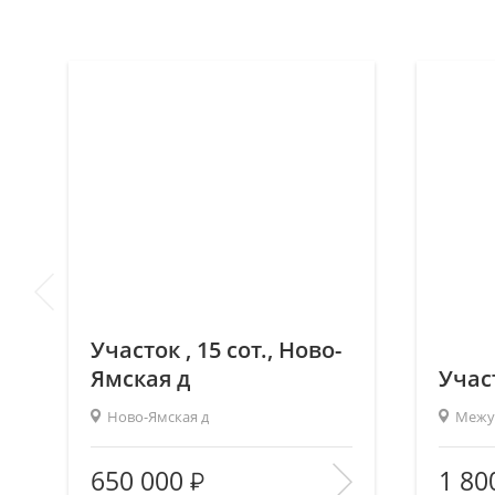
Участок , 15 сот., Ново-
Ямская д
Участ
Ново-Ямская д
Межур
2
Площадь (общ/жил/кух), м
:
—/—/—
Площадь
650 000
1 80
Количество комнат:
—
Количес