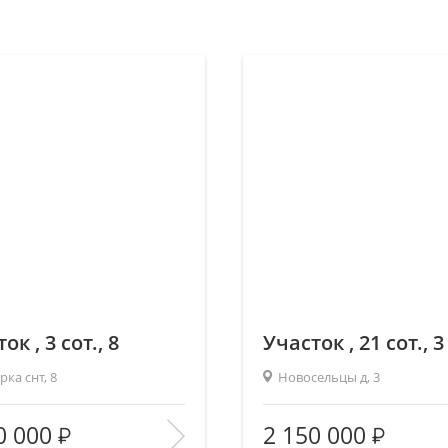
ок , 3 сот., 8
Участок , 21 сот., 3
ка снт, 8
Новосельцы д, 3
2
2
 (общ/жил/кух), м
:
—/—/—
Площадь (общ/жил/кух), м
:
0 000
2 150 000
тво комнат:
—
Количество комнат: