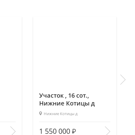
Участок , 16 сот.,
Нижние Котицы д
Нижние Котицы д
2
—/—/—
Площадь (общ/жил/кух), м
:
—/—/—
1 550 000
—
Количество комнат:
—