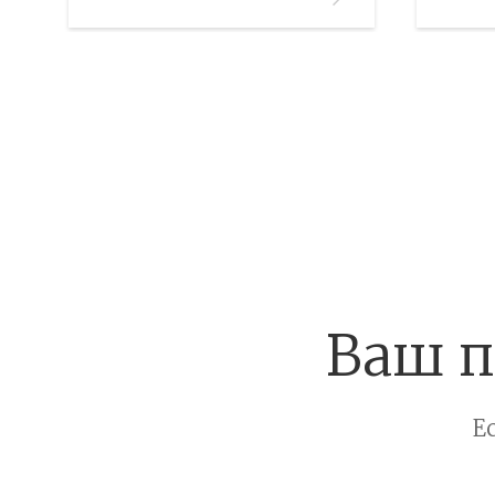
Этаж:
—/—
Этаж:
В ИЗБРАННОЕ
В И
Ваш п
Е