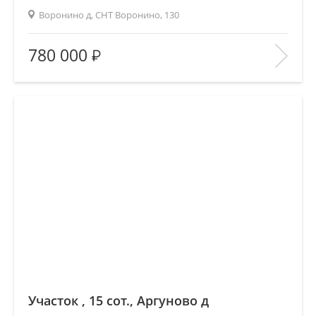
Воронино д, СНТ Воронино, 130
Площадь
(общ. /жил. /кухня), м2:
—/—/—
780 000
Количество комнат:
—
Этаж:
—/—
В ИЗБРАННОЕ
Участок , 15 сот., Аргуново д