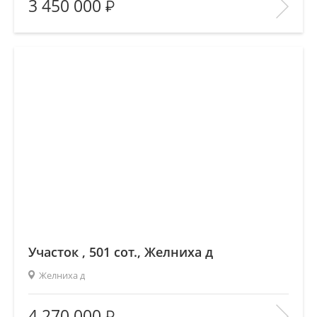
3 450 000
Количество комнат:
—
Этаж:
—/—
В ИЗБРАННОЕ
Участок , 501 сот., Желниха д
Желниха д
Площадь
(общ. /жил. /кухня), м2:
—/—/—
4 270 000