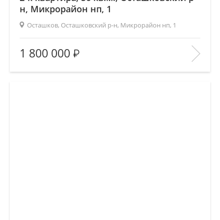
н, Микрорайон нп, 1
Осташков, Осташковский р-н, Микрорайон нп, 1
Площадь
(общ. /жил. /кухня), м2:
56/30.5/7.6
1 800 000
Количество комнат:
2
Этаж:
2/3
В ИЗБРАННОЕ