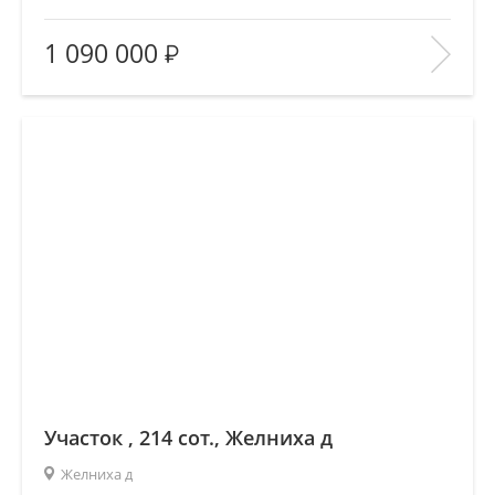
Площадь
(общ. /жил. /кухня), м2:
—/—/—
1 090 000
Количество комнат:
—
Этаж:
—/—
В ИЗБРАННОЕ
Участок , 214 сот., Желниха д
Желниха д