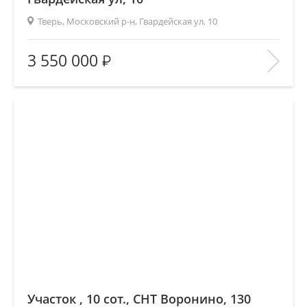
Тверь, Московский р-н, Гвардейская ул, 10
Площадь
(общ. /жил. /кухня), м2:
30/16/6.6
3 550 000
Количество комнат:
1
Этаж:
5/5
В ИЗБРАННОЕ
Участок , 10 сот., СНТ Воронино, 130