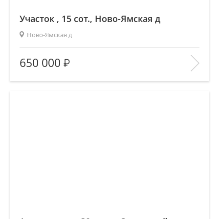
Участок , 15 сот., Ново-Ямская д
Ново-Ямская д
Площадь
(общ. /жил. /кухня), м2:
—/—/—
650 000
Количество комнат:
—
Этаж:
—/—
В ИЗБРАННОЕ