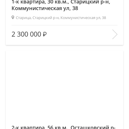
1-к квартира, 30 кв.м., Старицкий р-н,
Коммунистическая ул, 38
Старица, Старицкий р-н, Коммунистическая ул, 38
Площадь
(общ. /жил. /кухня), м2:
30.4/16/6.2
2 300 000
Количество комнат:
1
Этаж:
1/5
В ИЗБРАННОЕ
2-к квартира, 56 кв.м., Осташковский р-