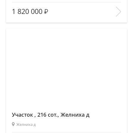
Площадь
(общ. /жил. /кухня), м2:
—/—/—
1 820 000
Количество комнат:
—
Этаж:
—/—
В ИЗБРАННОЕ
Участок , 216 сот., Желниха д
Желниха д