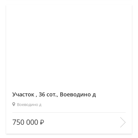
В ИЗБРАННОЕ
Участок , 36 сот., Воеводино д
Воеводино д
Площадь
(общ. /жил. /кухня), м2:
—/—/—
750 000
Количество комнат:
—
Этаж:
—/—