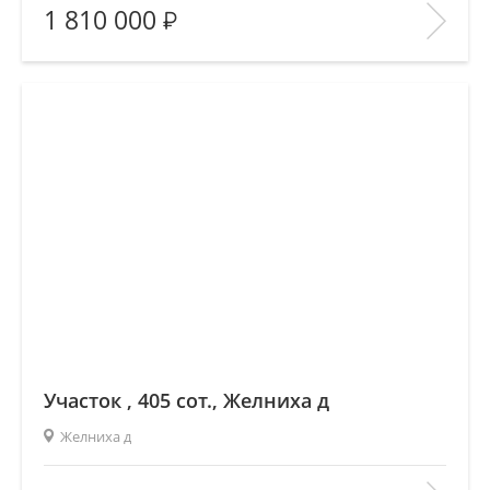
1 810 000
Количество комнат:
—
Этаж:
—/—
В ИЗБРАННОЕ
Участок , 405 сот., Желниха д
Желниха д
Площадь
(общ. /жил. /кухня), м2:
—/—/—