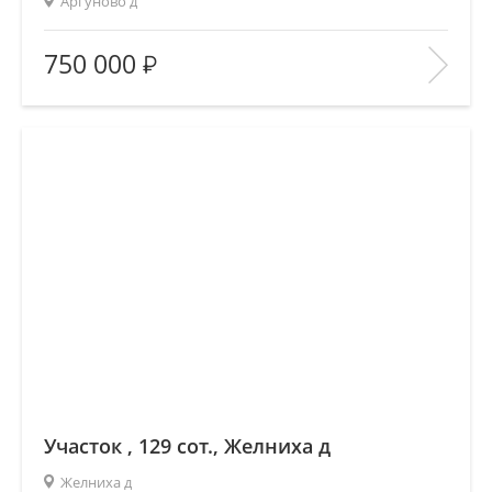
Аргуново д
Площадь
(общ. /жил. /кухня), м2:
—/—/—
750 000
Количество комнат:
—
Этаж:
—/—
В ИЗБРАННОЕ
Участок , 129 сот., Желниха д
Желниха д