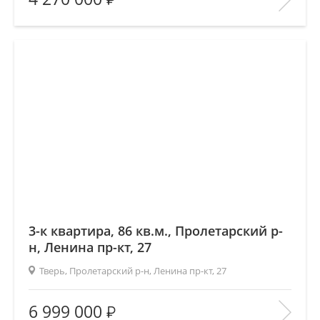
Количество комнат:
—
Этаж:
—/—
В ИЗБРАННОЕ
3-к квартира, 86 кв.м., Пролетарский р-
н, Ленина пр-кт, 27
Тверь, Пролетарский р-н, Ленина пр-кт, 27
Площадь
(общ. /жил. /кухня), м2:
86/56/8
6 999 000
Количество комнат:
3