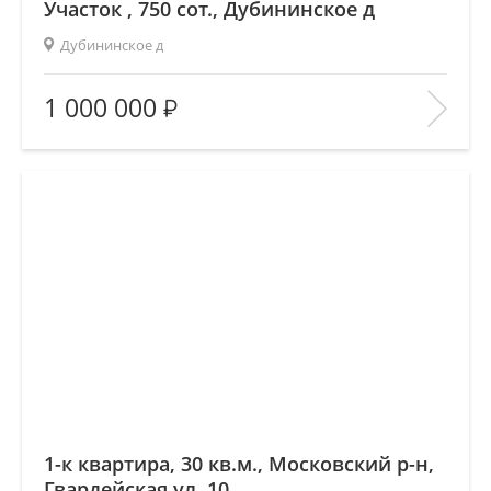
Участок , 750 сот., Дубининское д
Дубининское д
Площадь
(общ. /жил. /кухня), м2:
—/—/—
1 000 000
Количество комнат:
—
Этаж:
—/—
В ИЗБРАННОЕ
1-к квартира, 30 кв.м., Московский р-н,
Гвардейская ул, 10