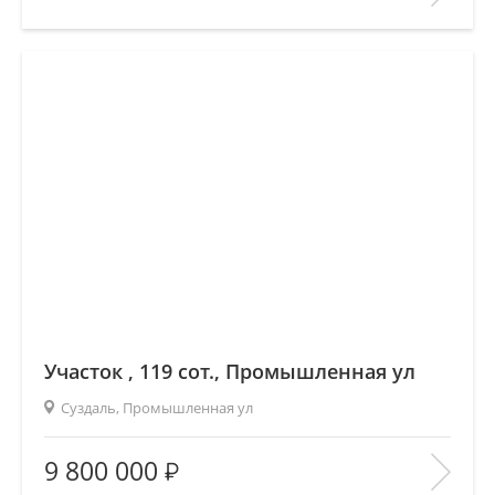
Этаж:
3/4
В ИЗБРАННОЕ
Участок , 119 сот., Промышленная ул
Суздаль, Промышленная ул
Площадь
(общ. /жил. /кухня), м2:
—/—/—
9 800 000
Количество комнат:
—