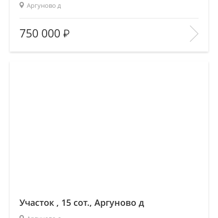
Аргуново д
Площадь
(общ. /жил. /кухня), м2:
—/—/—
750 000
Количество комнат:
—
Этаж:
—/—
В ИЗБРАННОЕ
Участок , 15 сот., Аргуново д