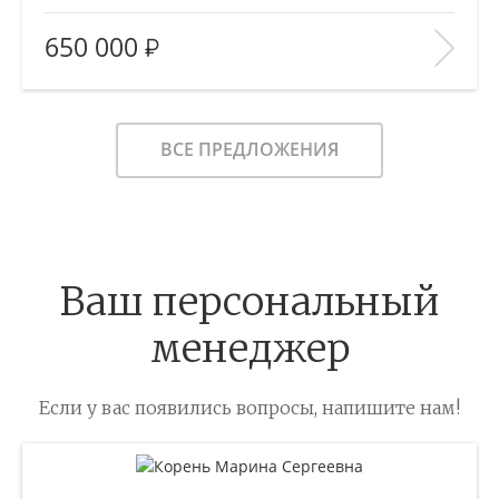
2
Площадь (общ/жил/кух), м
:
—/—/—
650 000
Количество комнат:
—
Этаж:
—/—
В ИЗБРАННОЕ
ВСЕ ПРЕДЛОЖЕНИЯ
Ваш персональный
менеджер
Если у вас появились вопросы, напишите нам!