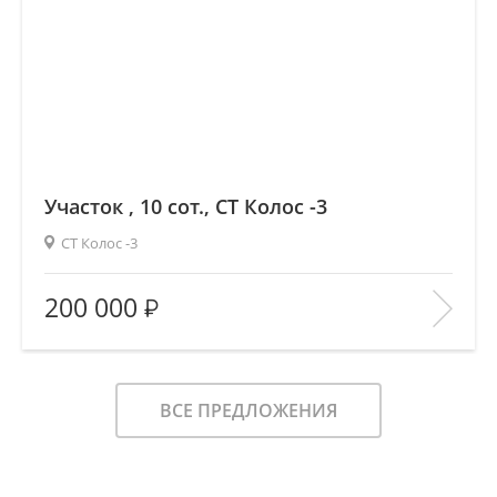
Участок , 10 сот., СТ Колос -3
СТ Колос -3
2
Площадь (общ/жил/кух), м
:
—/—/—
200 000
Количество комнат:
—
Этаж:
—/—
В ИЗБРАННОЕ
ВСЕ ПРЕДЛОЖЕНИЯ