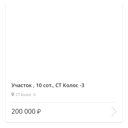
Участок , 10 сот., СТ Колос -3
СТ Колос -3
2
Площадь (общ/жил/кух), м
:
—/—/—
200 000
Количество комнат:
—
Этаж:
—/—