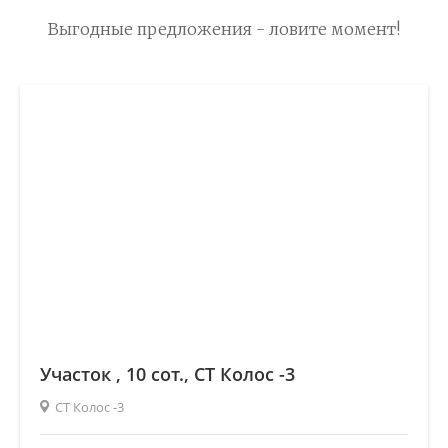
Выгодные предложения - ловите момент!
Участок , 10 сот., СТ Колос -3
СТ Колос -3
2
Площадь (общ/жил/кух), м
:
—/—/—