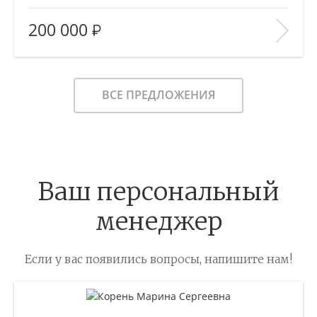
2
Площадь (общ/жил/кух), м
:
—/—/—
200 000
Количество комнат:
—
Этаж:
—/—
В ИЗБРАННОЕ
ВСЕ ПРЕДЛОЖЕНИЯ
Ваш персональный
менеджер
Если у вас появились вопросы, напишите нам!