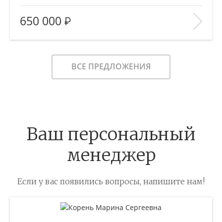
2
Площадь (общ/жил/кух), м
:
—/—/—
650 000
Количество комнат:
—
Этаж:
—/—
В ИЗБРАННОЕ
ВСЕ ПРЕДЛОЖЕНИЯ
Ваш персональный
менеджер
Если у вас появились вопросы, напишите нам!