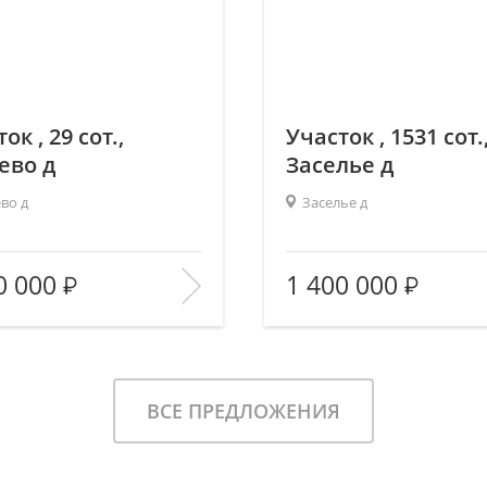
ок , 29 сот.,
Участок , 1531 сот.
ево д
Заселье д
во д
Заселье д
2
2
 (общ/жил/кух), м
:
—/—/—
Площадь (общ/жил/кух), м
:
0 000
1 400 000
тво комнат:
—
Количество комнат:
—/—
Этаж:
ЗБРАННОЕ
В ИЗБРАННОЕ
ВСЕ ПРЕДЛОЖЕНИЯ