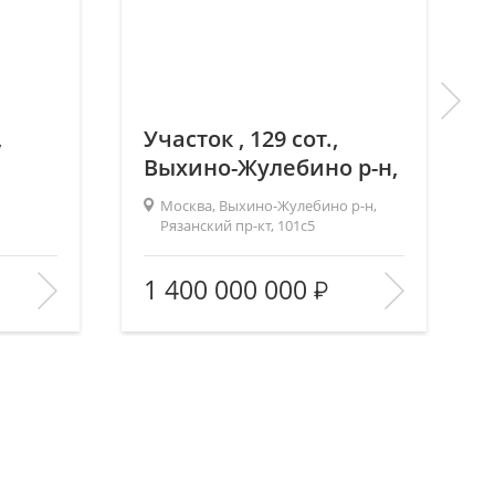
,
Участок , 129 сот.,
Выхино-Жулебино р-н,
Рязанский пр-кт, 101с5
Москва, Выхино-Жулебино р-н,
Рязанский пр-кт, 101с5
2
—/—/—
Площадь (общ/жил/кух), м
:
—/—/—
1 400 000 000
—
Количество комнат:
—
—/—
Этаж:
—/—
В ИЗБРАННОЕ