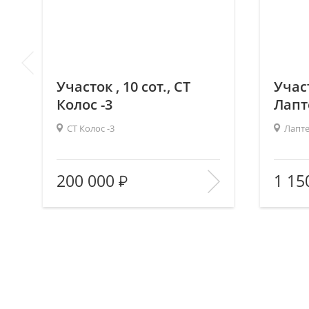
Участок , 10 сот., СТ
Участ
Колос -3
Лапт
СТ Колос -3
Лапте
2
Площадь (общ/жил/кух), м
:
—/—/—
Площадь
200 000
1 15
Количество комнат:
—
Количес
Этаж:
—/—
Этаж:
В ИЗБРАННОЕ
В И