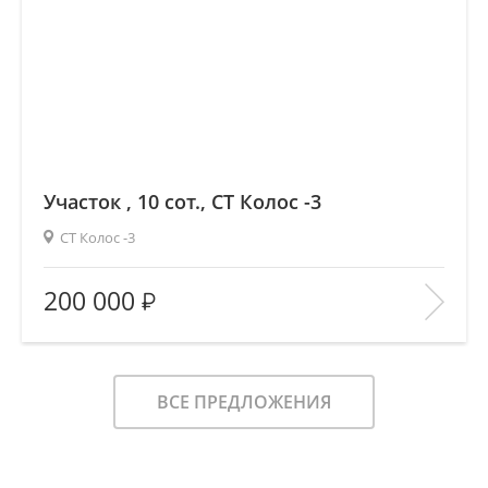
Участок , 10 сот., СТ Колос -3
СТ Колос -3
2
Площадь (общ/жил/кух), м
:
—/—/—
200 000
Количество комнат:
—
Этаж:
—/—
В ИЗБРАННОЕ
ВСЕ ПРЕДЛОЖЕНИЯ